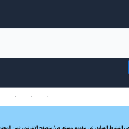
 النشاط السابق عن مفهوم مستعرض/ متصفح الانترنت، فمن المحتمل 