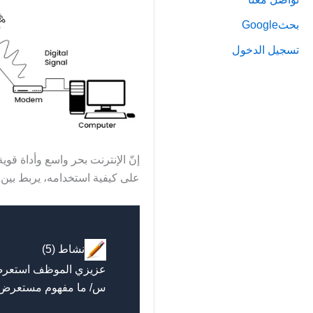
بحثGoogle
تسجيل الدخول
إنّ الإنترنت بحر واسع وأداة قوية
على كيفية استخدامه، يربط بين ا
نشاط (5)
عزيزي الموظف استعرض 
س/ ما مفهوم مستعرض/ 