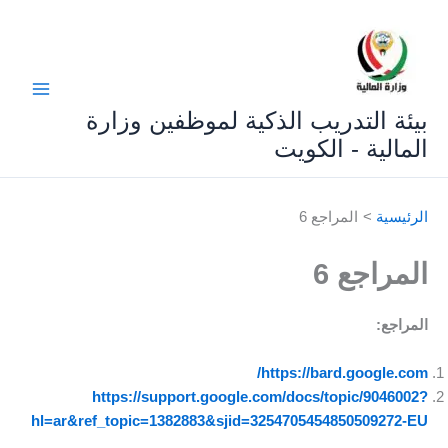
خطي
لى
لمحتوى
بيئة التدريب الذكية لموظفين وزارة
المالية - الكويت
الرئيسية
المراجع 6
المراجع 6
المراجع:
https://bard.google.com/
https://support.google.com/docs/topic/9046002?
hl=ar&ref_topic=1382883&sjid=3254705454850509272-EU